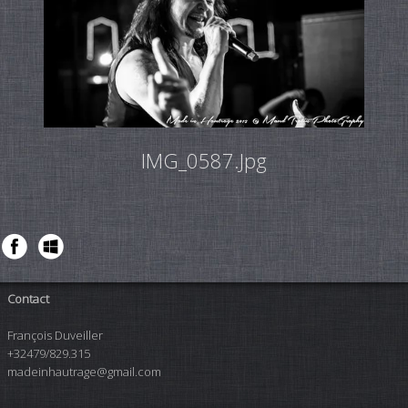
IMG_0587.jpg
Contact
François Duveiller
+32479/829.315
madeinhautrage@gmail.com